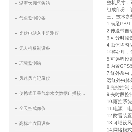
整机尺寸：71
温室大棚气象站
组成部分：
三、技术参
气象监测设备
1.满足GB
2.传送带
光伏电站灰尘监测仪
3.可分时
4.虫体均
无人机反制设备
平整处理，
5.可远程
环境监测站
6.内置G
7.红外杀
风速风向记录仪
远红外虫体
8.光控控
便携式卫星气象水文数据广播接收设备
9.去时段
10.雨控
全天空成像仪
11.电源：
12.防雷装
13.可增
高标准农田设备
14.网络模