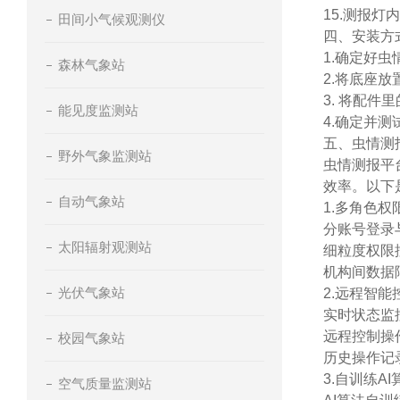
15.测报
田间小气候观测仪
四、安装方
1.确定好
森林气象站
2.将底座
3. 将配
能见度监测站
4.确定并
五、虫情测
野外气象监测站
虫情测报平
效率。以下
自动气象站
1.多角色
分账号登录
太阳辐射观测站
细粒度权限
机构间数据
光伏气象站
2.远程智能
实时状态监
远程控制操
校园气象站
历史操作记
3.自训练A
空气质量监测站