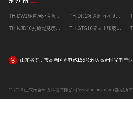
推荐产品
TH-DW1隧道洞外亮度检测器设备
TH-DN1隧道洞内照度检测器设备
TH-NJD10交通能见度监测站
TH-GTS10管式土壤墒情自动监测仪
山东省潍坊市高新区光电路155号潍坊高新区光电产业加速器
© 2026 山东天合环境科技有限公司(www.sdthqx.com) 版权