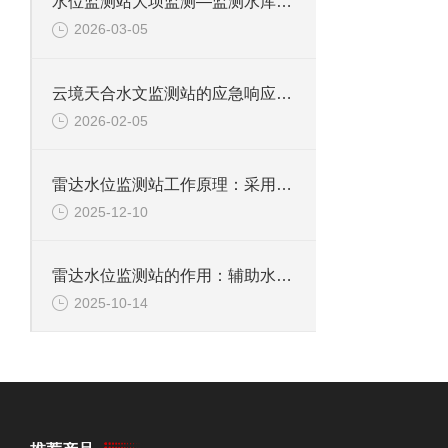
水位监测站大坝监测—监测水库水位确保水库安全运行，预防大坝溃坝等事故
2026-03-05
云境天合水文监测站的应急响应方案：结合实时水位数据快速有效应对突发状况
2026-02-05
雷达水位监测站工作原理：采用K波段平面雷达技术精准获取水体水位数据
2025-12-10
雷达水位监测站的作用：辅助水利部门掌握水位信息，为防汛抗旱提供依据
2025-10-14