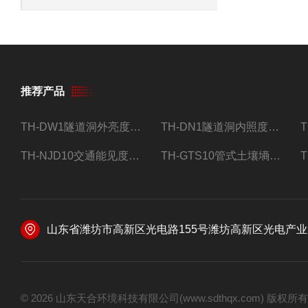
推荐产品
TH-DW1隧道洞外亮度检测器设备
TH-DN1隧道洞内照度检测器设备
TH-NJD10交通能见度监测站
TH-GTS10管式土壤墒情自动监测仪
山东省潍坊市高新区光电路155号潍坊高新区光电产业加速器
© 2026 山东天合环境科技有限公司(www.sdthqx.com) 版权