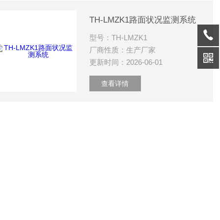
TH-LMZK1路面状况监测系统
型号：TH-LMZK1
厂商性质：生产厂家
更新时间：2026-06-01
查看详情