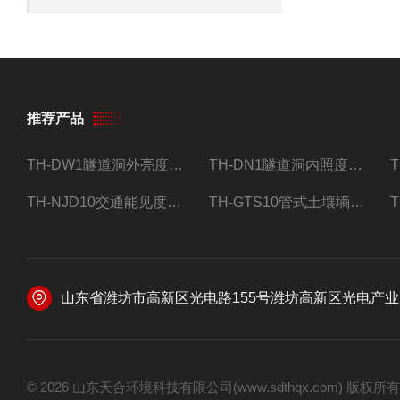
推荐产品
TH-DW1隧道洞外亮度检测器设备
TH-DN1隧道洞内照度检测器设备
TH-NJD10交通能见度监测站
TH-GTS10管式土壤墒情自动监测仪
山东省潍坊市高新区光电路155号潍坊高新区光电产业加速器
© 2026 山东天合环境科技有限公司(www.sdthqx.com) 版权