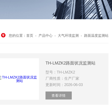
您的位置：
首页
-
产品中心
-
大气环境监测
-
路面温度监测站
TH-LMZK2路面状况监测站
型号：TH-LMZK2
厂商性质：生产厂家
更新时间：2026-06-03
查看详情