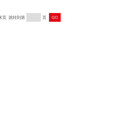
 末页 跳转到第
页