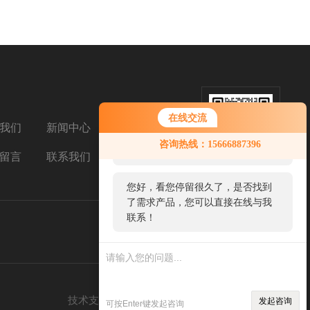
在线交流
我们
新闻中心
扫码关注我们
您好！欢迎前来咨询，很高兴为您
咨询热线：15666887396
服务，请问您要咨询什么问题呢？
留言
联系我们
您好，看您停留很久了，是否找到
了需求产品，您可以直接在线与我
联系！
技术支持：
智慧城市网
管理登陆
sitemap.xml
发起咨询
可按Enter键发起咨询