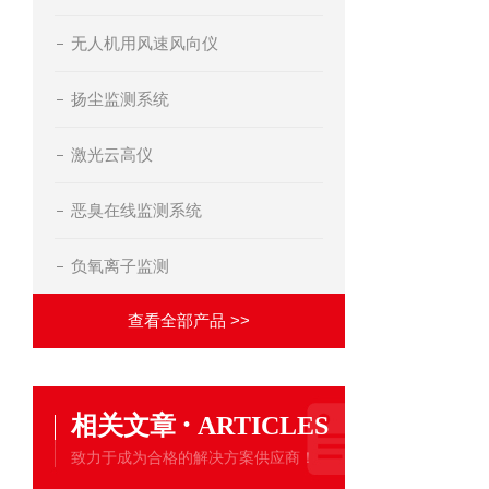
无人机用风速风向仪
扬尘监测系统
激光云高仪
恶臭在线监测系统
负氧离子监测
查看全部产品 >>
·
相关文章
ARTICLES
致力于成为合格的解决方案供应商！