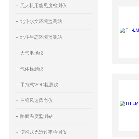
无人机用能见度检测仪
北斗水文环境监测站
北斗生态环境监测站
大气电场仪
气体检测仪
手持式VOC检测仪
三维风速风向仪
路面温度监测站
便携式光透过率检测仪