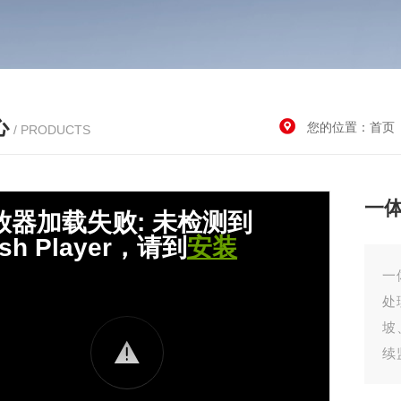
心
您的位置：
首页
/ PRODUCTS
一
一
处
坡
续
端