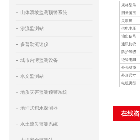
规格型号
山体滑坡监测预警系统
测量范围
灵敏度
渗流监测站
供电电压
输出信号
多普勒流速仪
通讯协议
防护等级
城市内涝监测设备
绝缘电阻
外壳材质
外形尺寸
水文监测站
电缆类型
地质灾害监测预警系统
地埋式积水探测器
在线咨
水土流失监测系统
大坝安全监测站