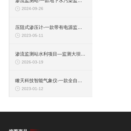
渗流监测站-一款地下水污染监测的大坝渗流监测系统2024全+境+派+送
2024-09-26
压阻式渗压计-一款带有电源监控的渗压监测站2023顺丰包邮
2023-05-11
渗流监测站水利项目—监测大坝、堤防、水库等水利设施安全，发现潜在危险
2026-03-19
瞰天科技智能气象仪-一款全自动的智能气象仪器#2023已更新
2023-01-12