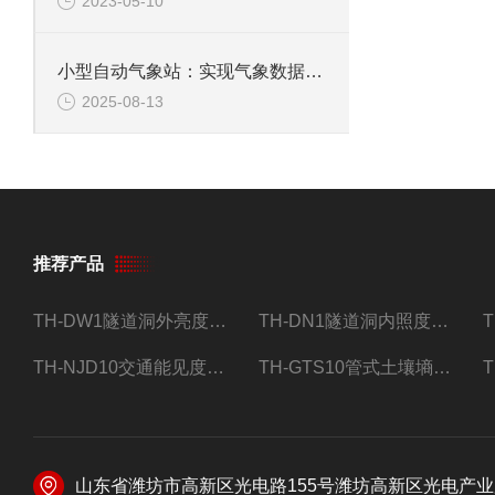
2023-05-10
小型自动气象站：实现气象数据的自动采集、实时传输和远程管理
2025-08-13
推荐产品
TH-DW1隧道洞外亮度检测器设备
TH-DN1隧道洞内照度检测器设备
TH-NJD10交通能见度监测站
TH-GTS10管式土壤墒情自动监测仪
山东省潍坊市高新区光电路155号潍坊高新区光电产业加速器