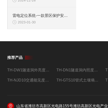
2024-11-26
雷电定位系统-一款景区保护安全的雷电预警监测系统#2023已更新
2023-01-30
推荐产品
TH-DW1隧道洞外亮度检测器设备
TH-DN1隧道洞内照度检测器设备
TH-NJD10交通能见度监测站
TH-GTS10管式土壤墒情自动监测仪
山东省潍坊市高新区光电路155号潍坊高新区光电产业加速器