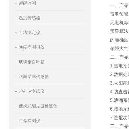
裂缝监测
一、产品
雷电预警
温度传感器
无电机等
预警算法
土壤测定仪
的准确度
晚疫病测报仪
领域大气
二、产品
玻璃钢百叶箱
1.雷电
2.数据
路面结冰传感器
3.太阳
户外IV测试仪
4.防直
5.浪涌系
便携式能见度检测仪
6.接地系
7.选配
生命探测仪
三、产品