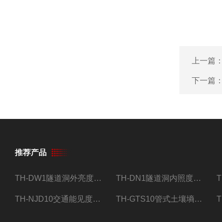
上一篇
下一篇
推荐产品
TH-DW1隧道洞外亮度检测器设备
TH-DN1隧道洞内照度检测器设备
TH-NJD10交通能见度监测站
TH-GTS10管式土壤墒情自动监测仪