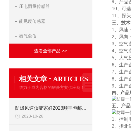
9、产品
压电雨量传感器
10、可
11、探
能见度传感器
三、技术
1、风速：
微气象仪
2、风向
3、空气温
查看全部产品 >>
4、空气湿
5、大气压
6、生产
7、生产
·
相关文章
ARTICLES
8、生产
9、生产企
致力于成为合格的解决方案供应商！
四、产品
五、产品
防爆风速仪哪家好2023顺丰包邮全+境+派+送
2023-10-26
1、控制
2、指北