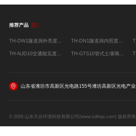
推荐产品
TH-DW1隧道洞外亮度检测器设备
TH-DN1隧道洞内照度检测器设备
TH-NJD10交通能见度监测站
TH-GTS10管式土壤墒情自动监测仪
山东省潍坊市高新区光电路155号潍坊高新区光电产业加速器
© 2026 山东天合环境科技有限公司(www.sdthqx.com) 版权