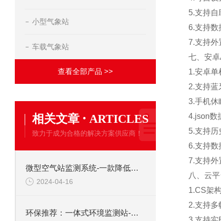
5.
支持自
小型气象站
6.
支持数
7.
支持外
车载气象站
七
、安卓
查看全部产品 >>
1.
安卓单
2.
支持蓝
3.
手机休
·
相关文章
4.json
数
ARTICLES
5.
支持历
致力于成为合格的解决方案供应商！
6.
支持数
7.
支持外
微型空气站监测系统-一款降低误差率的大型自动气象站2024天合顺丰包邮
八、云平
2024-04-16
1.CS
架
2.
支持多
环保推荐：一体式环境监测站-进口ASA材质的超声波气象站2023顺丰包邮
3.
支持实