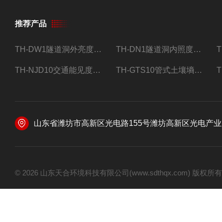
推荐产品
TH-DW1隧道洞外亮度检测器设备
TH-DN1隧道洞内照度检测器设备
TH-NJD10交通能见度监测站
TH-GTS10管式土壤墒情自动监测仪
山东省潍坊市高新区光电路155号潍坊高新区光电产业加速器
© 2026 山东天合环境科技有限公司(www.sdthqx.com) 版权