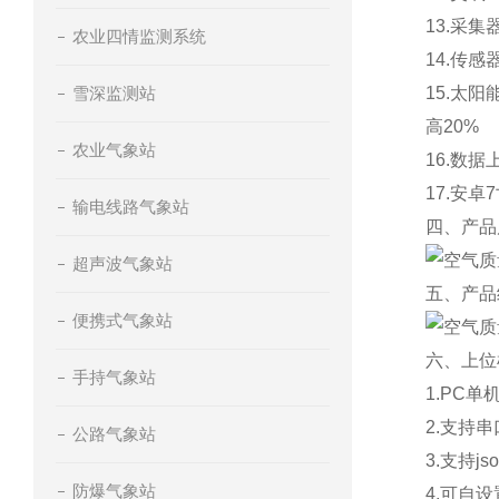
13.
采集
农业四情监测系统
14.
传感
雪深监测站
15.
太阳
高
20%
农业气象站
16.
数据
17.
安卓
7
输电线路气象站
四、产品
超声波气象站
五、产品
便携式气象站
六、上位
手持气象站
1.PC
单
2.
支持串
公路气象站
3.
支持
js
防爆气象站
4.
可自设