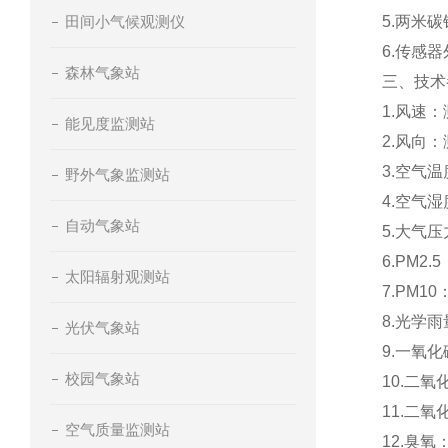
田间小气候观测仪
5.
两米碳
6.
传感器
森林气象站
三、技术
1.
风速：
能见度监测站
2.
风向：
3.
空气温
野外气象监测站
4.
空气湿
自动气象站
5.
大气压
6.PM2.5
太阳辐射观测站
7.PM10
8.
光学雨
光伏气象站
9.
一氧化
校园气象站
10.
二氧
11.
二氧
空气质量监测站
12.
臭氧