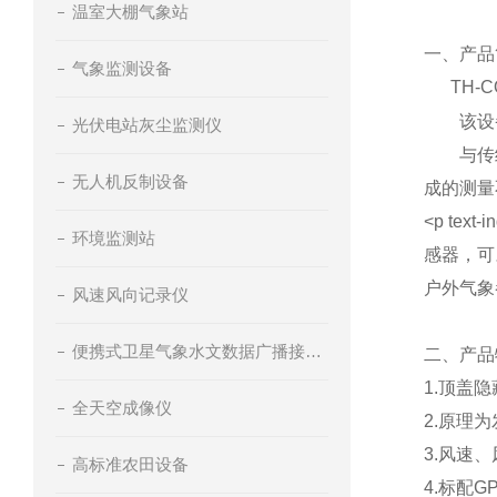
温室大棚气象站
一、产品
气象监测设备
TH-C
该设备免
光伏电站灰尘监测仪
与传统的
无人机反制设备
成的测量
<p text-i
环境监测站
感器，可
户外气象
风速风向记录仪
便携式卫星气象水文数据广播接收设备
二、产品
1.
顶盖隐
全天空成像仪
2.
原理为
3.
风速、
高标准农田设备
4.
标配GP